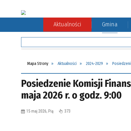
Aktualności
Gmina
Rada Gminy
Rolnictwo
Komunikacja autobusowa
Sołect
Ochron
Komuni
Mapa Strony
Aktualności
2024-2029
Posiedzenie
Posiedzenie Komisji Finan
maja 2026 r. o godz. 9:00
15 maj 2026, Pią
373