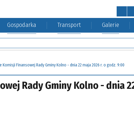
Gospodarka
Transport
Galerie
STRONA GŁÓWNA
wa
a Środowiska
kacja kolejowa
Urząd Gminy
Gospodarka nieruchomościa
 Komisji Finansowej Rady Gminy Kolno - dnia 22 maja 2026 r. o godz. 9:00
sowej Rady Gminy Kolno - dnia 2