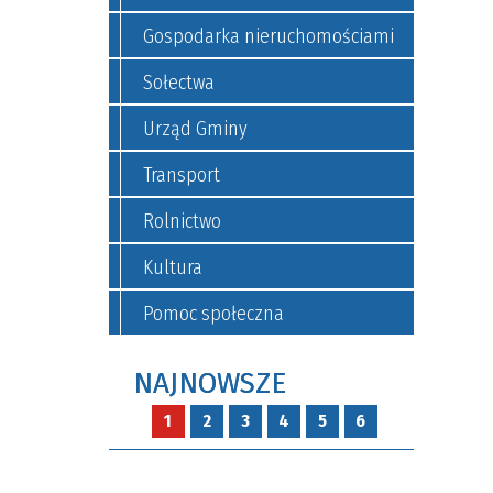
Gospodarka nieruchomościami
Sołectwa
Urząd Gminy
Transport
Rolnictwo
Kultura
Pomoc społeczna
NAJNOWSZE
1
2
3
4
5
6