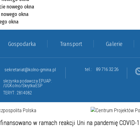
Gospodarka
Transport
Galerie
tel.:
89 716 32 26
sekretariat@kolno-gmina.pl
skrzynka podawcza EPUAP:
/UGKolno/SkrytkaESP
TERYT: 2814082
finansowano w ramach reakcji Uni na pandemię COVID-