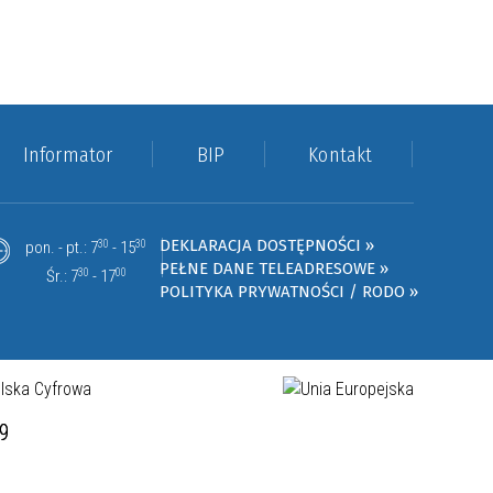
Informator
BIP
Kontakt
DEKLARACJA DOSTĘPNOŚCI »
pon. - pt.: 7
30
- 15
30
PEŁNE DANE TELEADRESOWE »
Śr.: 7
30
- 17
00
POLITYKA PRYWATNOŚCI / RODO »
19