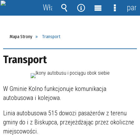
Włącz
pane
powiadomienia
Wyszukiwarka
Narzędzia
Menu
Menu
główne
szczegół
Mapa Strony
Transport
Transport
W Gminie Kolno funkcjonuje komunikacja
autobusowa i kolejowa.
Linia autobusowa 515 dowozi pasażerów z terenu
gminy do i z Biskupca, przejeżdżając przez okoliczne
miejscowości.