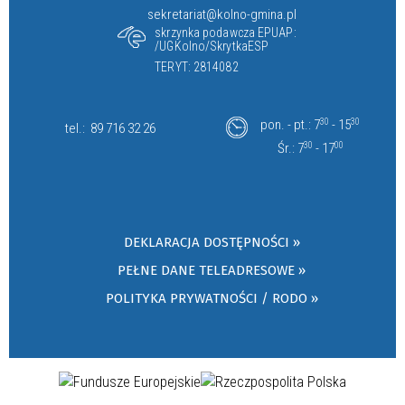
sekretariat@kolno-gmina.pl
skrzynka podawcza EPUAP:
/UGKolno/SkrytkaESP
TERYT: 2814082
pon. - pt.: 7
30
- 15
30
tel.:
89 716 32 26
Śr.: 7
30
- 17
00
DEKLARACJA DOSTĘPNOŚCI »
PEŁNE DANE TELEADRESOWE »
POLITYKA PRYWATNOŚCI / RODO »