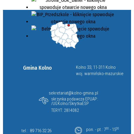
Gmina Kolno
Kolno 33, 11-311 Kolno
woj. warmińsko-mazurskie
sekretariat@kolno-gmina.pl
skrzynka podawcza EPUAP:
/UGKolno/SkrytkaESP
TERYT: 2814082
pon. - pt.: 7
30
- 15
30
tel.:
89 716 32 26