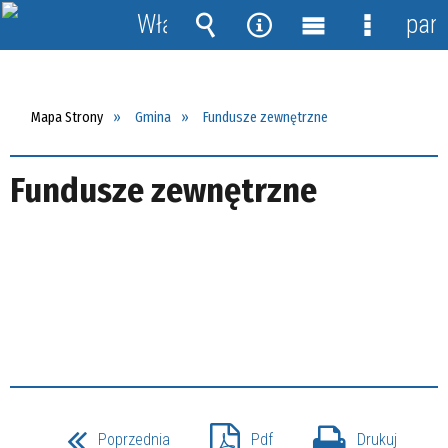
Włącz
pane
powiadomienia
Wyszukiwarka
Narzędzia
Menu
Menu
główne
szczegół
Mapa Strony
Gmina
Fundusze zewnętrzne
Fundusze zewnętrzne
Poprzednia
Pdf
Drukuj