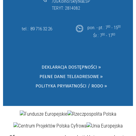
/UGKolno/SkrytkaESP
TERYT: 2814082
pon. - pt.: 7
30
- 15
30
tel.:
89 716 32 26
Śr.: 7
30
- 17
00
DEKLARACJA DOSTĘPNOŚCI »
PEŁNE DANE TELEADRESOWE »
POLITYKA PRYWATNOŚCI / RODO »