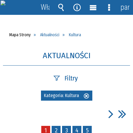
Włącz
pane
powiadomienia
Wyszukiwarka
Narzędzia
Menu
Menu
główne
szczegół
Mapa Strony
Aktualności
Kultura
AKTUALNOŚCI
Filtry
Szukana fraza
Kategoria:
Kultura
Usuń
ten
filtr
Data publikacji
1
2
3
4
5
—