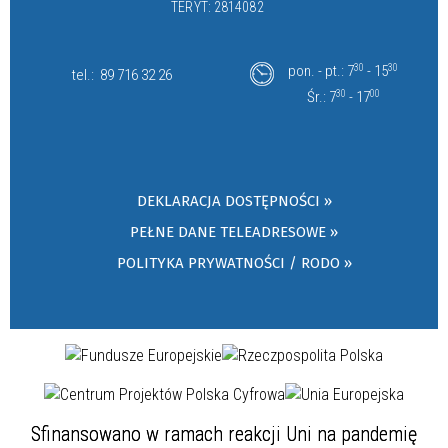
TERYT: 2814082
pon. - pt.: 7
30
- 15
30
tel.:
89 716 32 26
Śr.: 7
30
- 17
00
DEKLARACJA DOSTĘPNOŚCI »
PEŁNE DANE TELEADRESOWE »
POLITYKA PRYWATNOŚCI / RODO »
Sfinansowano w ramach reakcji Uni na pandemię