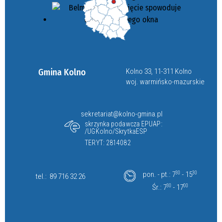
Gmina Kolno
Kolno 33, 11-311 Kolno
woj. warmińsko-mazurskie
sekretariat@kolno-gmina.pl
skrzynka podawcza EPUAP:
/UGKolno/SkrytkaESP
TERYT: 2814082
pon. - pt.: 7
30
- 15
30
tel.:
89 716 32 26
Śr.: 7
30
- 17
00