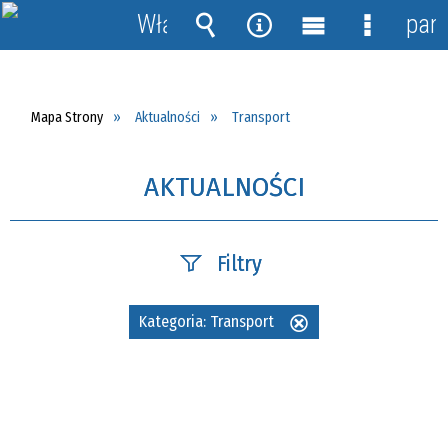
Włącz
pane
powiadomienia
Wyszukiwarka
Narzędzia
Menu
Menu
główne
szczegół
Mapa Strony
Aktualności
Transport
AKTUALNOŚCI
Filtry
Szukana fraza
Kategoria:
Transport
Usuń
ten
filtr
Data publikacji
—