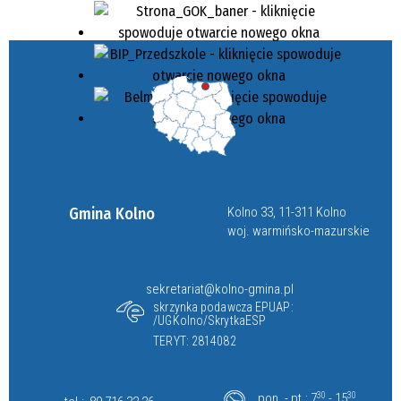
Gmina Kolno
Kolno 33, 11-311 Kolno
woj. warmińsko-mazurskie
sekretariat@kolno-gmina.pl
skrzynka podawcza EPUAP:
/UGKolno/SkrytkaESP
TERYT: 2814082
pon. - pt.: 7
30
- 15
30