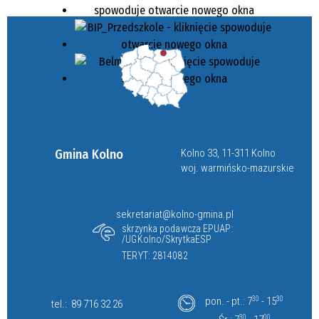
Gmina Kolno
Kolno 33, 11-311 Kolno
woj. warmińsko-mazurskie
sekretariat@kolno-gmina.pl
skrzynka podawcza EPUAP:
/UGKolno/SkrytkaESP
TERYT: 2814082
pon. - pt.: 7
30
- 15
30
tel.:
89 716 32 26
30
00