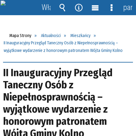
Włącz
pane
powiadomienia
Wyszukiwarka
Narzędzia
Menu
Menu
główne
szczegół
Mapa Strony
Aktualności
Mieszkańcy
II Inauguracyjny Przegląd Taneczny Osób z Niepełnosprawnością –
wyjątkowe wydarzenie z honorowym patronatem Wójta Gminy Kolno
II Inauguracyjny Przegląd
Taneczny Osób z
Niepełnosprawnością –
wyjątkowe wydarzenie z
honorowym patronatem
Wójta Gminy Kolno