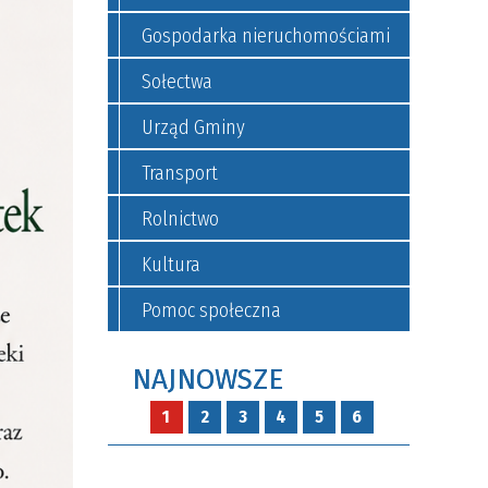
Gospodarka nieruchomościami
Sołectwa
Urząd Gminy
Transport
Rolnictwo
Kultura
Pomoc społeczna
NAJNOWSZE
1
2
3
4
5
6