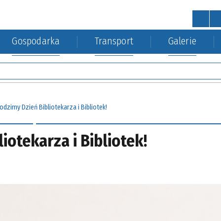
Gospodarka
Transport
Galerie
STRONA GŁÓWNA
wa
a Środowiska
kacja kolejowa
Urząd Gminy
Gospodarka nieruchomościa
odzimy Dzień Bibliotekarza i Bibliotek!
iotekarza i Bibliotek!