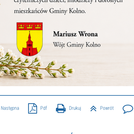
Następna
Pdf
Drukuj
Powrót