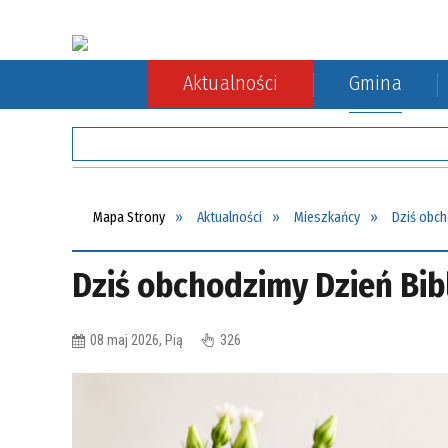
Aktualności
Gmina
Rada Gminy
Rolnictwo
Komunikacja autobusowa
Sołect
Ochron
Komuni
Mapa Strony
Aktualności
Mieszkańcy
Dziś obch
Dziś obchodzimy Dzień Bibl
08 maj 2026, Pią
326