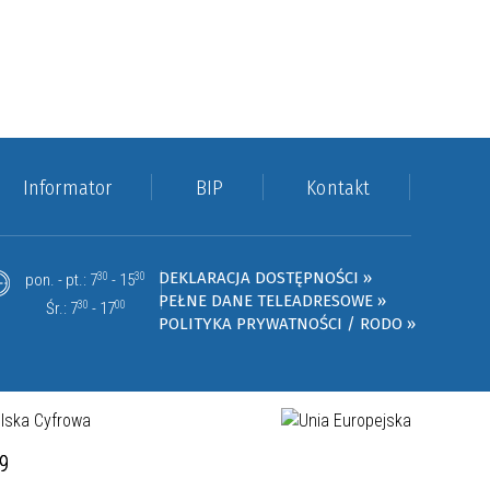
Informator
BIP
Kontakt
DEKLARACJA DOSTĘPNOŚCI »
pon. - pt.: 7
30
- 15
30
PEŁNE DANE TELEADRESOWE »
Śr.: 7
30
- 17
00
POLITYKA PRYWATNOŚCI / RODO »
19