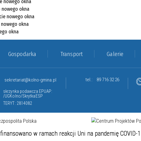
Gospodarka
Transport
Galerie
tel.:
89 716 32 26
sekretariat@kolno-gmina.pl
skrzynka podawcza EPUAP:
/UGKolno/SkrytkaESP
TERYT: 2814082
finansowano w ramach reakcji Uni na pandemię COVID-