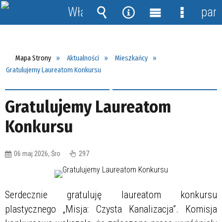
Włącz
pane
powiadomienia
Wyszukiwarka
Narzędzia
Menu
Menu
główne
szczegół
Mapa Strony
Aktualności
Mieszkańcy
Gratulujemy Laureatom Konkursu
Gratulujemy Laureatom
Konkursu
06 maj 2026, Śro
297
Serdecznie gratuluję laureatom konkursu
plastycznego „Misja: Czysta Kanalizacja”. Komisja