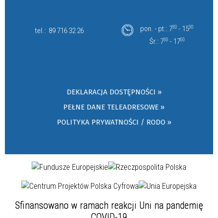
pon. - pt.: 7
30
- 15
30
tel.:
89 716 32 26
Śr.: 7
30
- 17
00
DEKLARACJA DOSTĘPNOŚCI »
PEŁNE DANE TELEADRESOWE »
POLITYKA PRYWATNOŚCI / RODO »
Sfinansowano w ramach reakcji Uni na pandemię
COVID-19