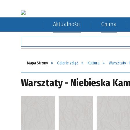
Aktualności
Gmina
Rada Gminy
Rolnictwo
Komunikacja autobusowa
Sołect
Ochron
Komuni
Mapa Strony
Galerie zdjęć
Kultura
Warsztaty -
Warsztaty - Niebieska Ka