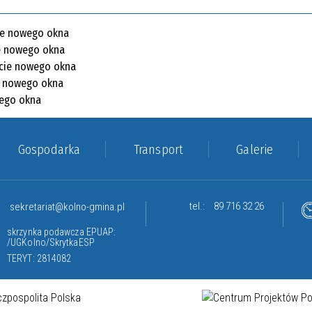
Gospodarka
Transport
Galerie
tel.:
89 716 32 26
sekretariat@kolno-gmina.pl
skrzynka podawcza EPUAP:
/UGKolno/SkrytkaESP
TERYT: 2814082