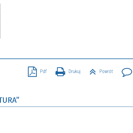
Pdf
Drukuj
Powrót
TURA”