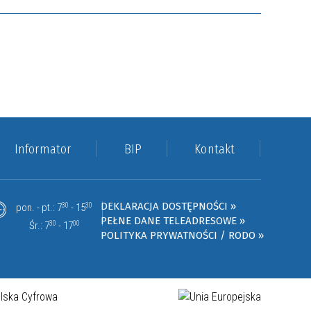
Informator
BIP
Kontakt
DEKLARACJA DOSTĘPNOŚCI »
pon. - pt.: 7
30
- 15
30
PEŁNE DANE TELEADRESOWE »
Śr.: 7
30
- 17
00
POLITYKA PRYWATNOŚCI / RODO »