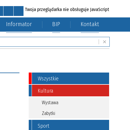
Twoja przeglądarka nie obsługuje JavaScript
Informator
BIP
Kontakt
MAPA STRONY
RSS
POCZTA
KONTAKT
mi
Fundusze zewnętrzne
Wszystkie
Kultura
Wystawa
Zabytki
Sport