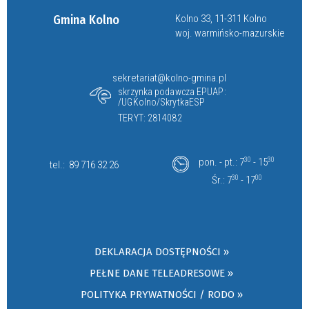
Gmina Kolno
Kolno 33, 11-311 Kolno
woj. warmińsko-mazurskie
sekretariat@kolno-gmina.pl
skrzynka podawcza EPUAP:
/UGKolno/SkrytkaESP
TERYT: 2814082
pon. - pt.: 7
30
- 15
30
tel.:
89 716 32 26
Śr.: 7
30
- 17
00
DEKLARACJA DOSTĘPNOŚCI »
PEŁNE DANE TELEADRESOWE »
POLITYKA PRYWATNOŚCI / RODO »