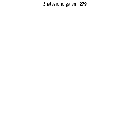
Znaleziono galerii:
279
Publikacja od
—