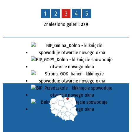
1
2
3
4
5
Znaleziono galerii:
279