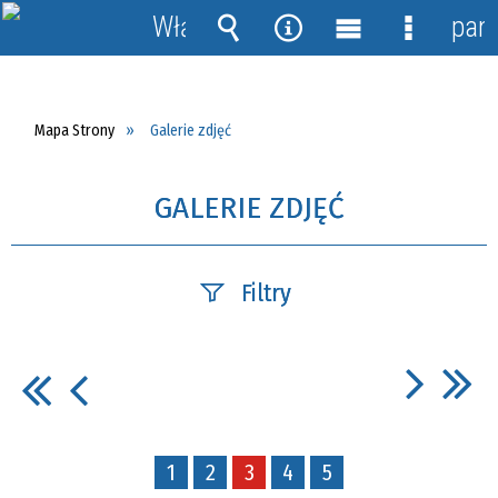
Włącz
pane
powiadomienia
Wyszukiwarka
Narzędzia
Menu
Menu
główne
szczegół
Mapa Strony
Galerie zdjęć
GALERIE ZDJĘĆ
Filtry
Fraza
Kategoria
1
2
3
4
5